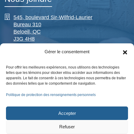
545, boulevard Sir-Wilfrid-Laurier
Bureau 310
Beloeil, QC
J3G 4H8
Gérer le consentement
(450) 446-2108
Pour offrir les meilleures expériences, nous utilisons des technologies
Sans frais
telles que les témoins pour stocker et/ou accéder aux informations des
1-877-446-2108
appareils. Le fait de consentir à ces technologies nous permettra de traiter
des données telles que le comportement de navigation.
(450) 446-7891
Politique de protection des renseignements personnels
Écrivez-nous !
Accepter
Retrouvez-nous sur Facebook !
Refuser