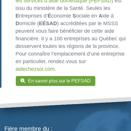
les services d’aide domestique (PEFSAD)
est
issu du ministère de la Santé. Seules les
E
ntreprises d’
É
conomie
S
ociale en
A
ide à
D
omicile (
EÉSAD
) accréditées par le MSSS
peuvent vous faire bénéficier de cette aide
financière. Il y a 100 entreprises au Québec qui
desservent toutes les régions de la province.
Pour connaître l’emplacement d’une entreprise
en particulier, rendez-vous sur
aidechezsoi.com
.
En savoir plus sur le PEFSAD
Fière membre du :